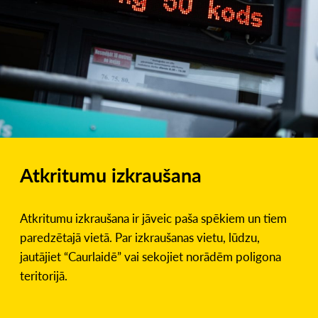
Atkritumu izkraušana
Atkritumu izkraušana ir jāveic paša spēkiem un tiem
paredzētajā vietā. Par izkraušanas vietu, lūdzu,
jautājiet “Caurlaidē” vai sekojiet norādēm poligona
teritorijā.