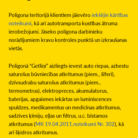
Poligona teritorijā klientiem jāievēro
iekšējie kārtības
noteikumi
, kā arī autotransporta kustības ātruma
ierobežojumi. Jāseko poligona darbinieku
norādījumiem kravu kontroles punktā un izkraušanas
vietās.
Poligonā “Getliņi” aizliegts ievest auto riepas, azbestu
saturošus būvniecības atkritumus (piem., šīferi),
dzīvsudrabu saturošus atkritumus (piem.,
termometrus), elektropreces, akumulatorus,
baterijas, apgaismes iekārtas un luminiscences
spuldzes, medikamentus un medicīnas atkritumus,
sadzīves ķīmiju, eļļas un filtrus, u.c. bīstamos
atkritumus (
M
K 19.04.2011.noteikumi Nr. 302
), kā
arī šķidros atkritumus.