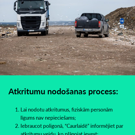
Atkritumu nodošanas process:
Lai nodotu atkritumus, fiziskām personām
līgums nav nepieciešams;
Iebraucot poligonā, “Caurlaidē” informējiet par
atkritumu veidu, ko plānojat ievest;