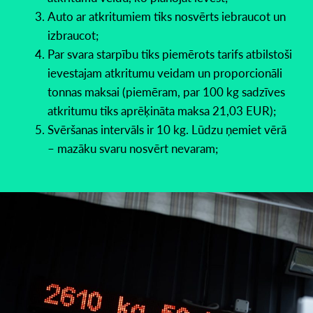
Auto ar atkritumiem tiks nosvērts iebraucot un
izbraucot;
Par svara starpību tiks piemērots tarifs atbilstoši
ievestajam atkritumu veidam un proporcionāli
tonnas maksai (piemēram, par 100 kg sadzīves
atkritumu tiks aprēķināta maksa 21,03 EUR);
Svēršanas intervāls ir 10 kg. Lūdzu ņemiet vērā
– mazāku svaru nosvērt nevaram;