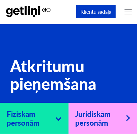
Klientu sadaļa
Atkritumu
pieņemšana
Fiziskām
Juridiskām
personām
personām