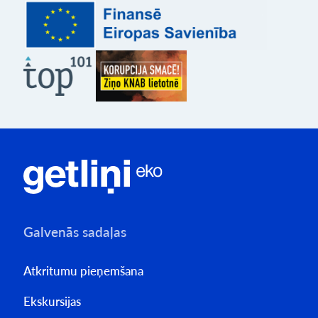
Galvenās sadaļas
Atkritumu pieņemšana
Ekskursijas