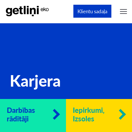
Klientu sadaļa
Karjera
Darbības
Iepirkumi,
rādītāji
Izsoles