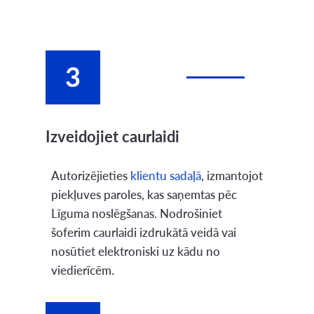
3
Izveidojiet caurlaidi
Autorizējieties
klientu sadaļā
, izmantojot
piekļuves paroles, kas saņemtas pēc
Līguma noslēgšanas. Nodrošiniet
šoferim caurlaidi izdrukātā veidā vai
nosūtiet elektroniski uz kādu no
viedierīcēm.