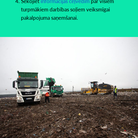
Sekojiet
informācijas ceļvedim
par visiem
turpmākiem darbības soļiem veiksmīgai
pakalpojuma saņemšanai.