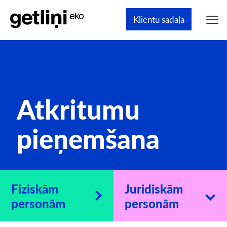
Klientu sadaļa
Atkritumu
pieņemšana
Fiziskām
Juridiskām
personām
personām