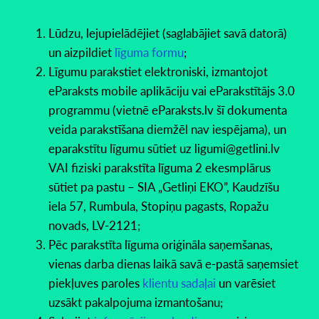
Lūdzu, lejupielādējiet (saglabājiet savā datorā)
un aizpildiet
līguma formu
;
Līgumu parakstiet elektroniski, izmantojot
eParaksts mobile aplikāciju vai eParakstītājs 3.0
programmu (vietnē eParaksts.lv šī dokumenta
veida parakstīšana diemžēl nav iespējama), un
eparakstītu līgumu sūtiet uz ligumi@getlini.lv
VAI fiziski parakstīta līguma 2 ekesmplārus
sūtiet pa pastu – SIA „Getliņi EKO”, Kaudzīšu
iela 57, Rumbula, Stopiņu pagasts, Ropažu
novads, LV-2121;
Pēc parakstīta līguma oriģināla saņemšanas,
vienas darba dienas laikā savā e-pastā saņemsiet
piekļuves paroles
klientu sadaļai
un varēsiet
uzsākt pakalpojuma izmantošanu;