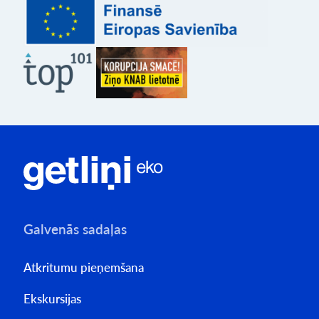
Galvenās sadaļas
Atkritumu pieņemšana
Ekskursijas