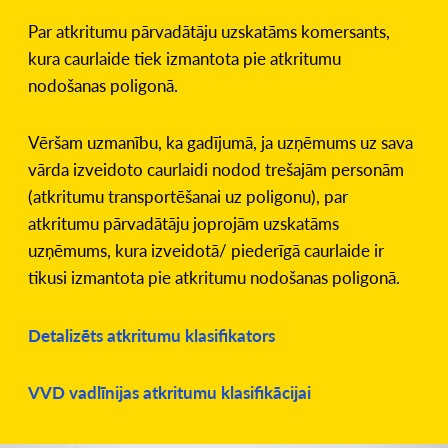
Par atkritumu pārvadātāju uzskatāms komersants,
kura caurlaide tiek izmantota pie atkritumu
nodošanas poligonā.
Vēršam uzmanību, ka gadījumā, ja uzņēmums uz sava
vārda izveidoto caurlaidi nodod trešajām personām
(atkritumu transportēšanai uz poligonu), par
atkritumu pārvadātāju joprojām uzskatāms
uzņēmums, kura izveidotā/ piederīgā caurlaide ir
tikusi izmantota pie atkritumu nodošanas poligonā.
Detalizēts atkritumu klasifikators
VVD vadlīnijas atkritumu klasifikācijai