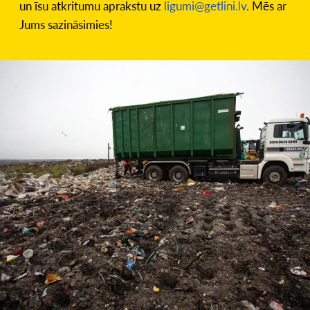
un īsu atkritumu aprakstu uz
ligumi@getlini.lv
. Mēs ar
Jums sazināsimies!