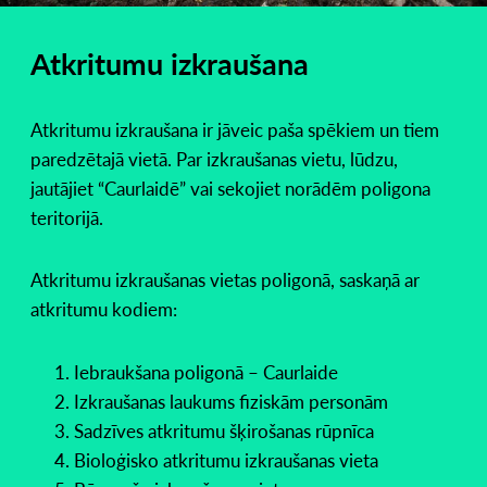
Atkritumu izkraušana
Atkritumu izkraušana ir jāveic paša spēkiem un tiem
paredzētajā vietā. Par izkraušanas vietu, lūdzu,
jautājiet “Caurlaidē” vai sekojiet norādēm poligona
teritorijā.
Atkritumu izkraušanas vietas poligonā, saskaņā ar
atkritumu kodiem:
Iebraukšana poligonā – Caurlaide
Izkraušanas laukums fiziskām personām
Sadzīves atkritumu šķirošanas rūpnīca
Bioloģisko atkritumu izkraušanas vieta