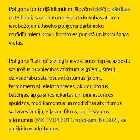
Poligona teritorijā klientiem jāievēro
iekšējie kārtības
noteikumi
, kā arī autotransporta kustības ātruma
ierobežojumi. Jāseko poligona darbinieku
norādījumiem kravu kontroles punktā un izkraušanas
vietās.
Poligonā “Getliņi” aizliegts ievest auto riepas, azbestu
saturošus būvniecības atkritumus (piem., šīferi),
dzīvsudrabu saturošus atkritumus (piem.,
termometrus), elektropreces, akumulatorus,
baterijas, apgaismes iekārtas un luminiscences
spuldzes, medikamentus un medicīnas atkritumus,
sadzīves ķīmiju, eļļas un filtrus, u.c. bīstamos
atkritumus (
M
K 19.04.2011.noteikumi Nr. 302
), kā
arī šķidros atkritumus.