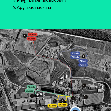
Būvgružu izkraušanas vieta
Apglabāšanas šūna