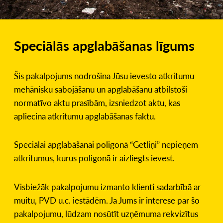
Speciālās apglabāšanas līgums
Šis pakalpojums nodrošina Jūsu ievesto atkritumu
mehānisku sabojāšanu un apglabāšanu atbilstoši
normatīvo aktu prasībām, izsniedzot aktu, kas
apliecina atkritumu apglabāšanas faktu.
Speciālai apglabāšanai poligonā “Getliņi” nepieņem
atkritumus, kurus poligonā ir aizliegts ievest.
Visbiežāk pakalpojumu izmanto klienti sadarbībā ar
muitu, PVD u.c. iestādēm. Ja Jums ir interese par šo
pakalpojumu, lūdzam nosūtīt uzņēmuma rekvizītus