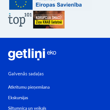
Galvenās sadaļas
Atkritumu pieņemšana
Ekskursijas
Siltumnīca un veikals