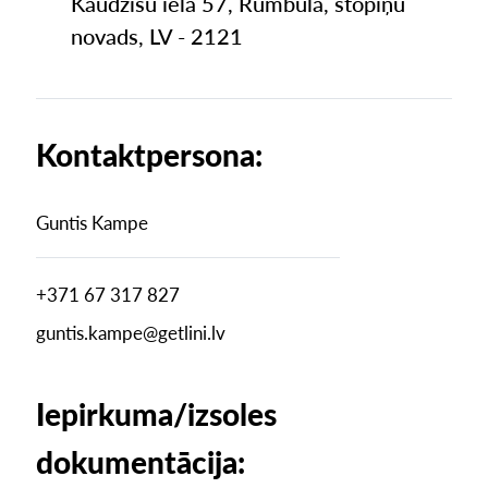
Kaudzīšu iela 57, Rumbula, stopiņu
novads, LV - 2121
Kontaktpersona:
Guntis Kampe
+371 67 317 827
guntis.kampe@getlini.lv
Iepirkuma/izsoles
dokumentācija: