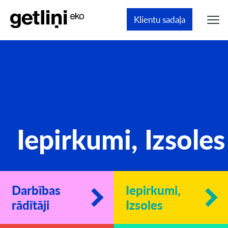
Klientu sadaļa
Iepirkumi, Izsoles
Darbības
Iepirkumi,
rādītāji
Izsoles