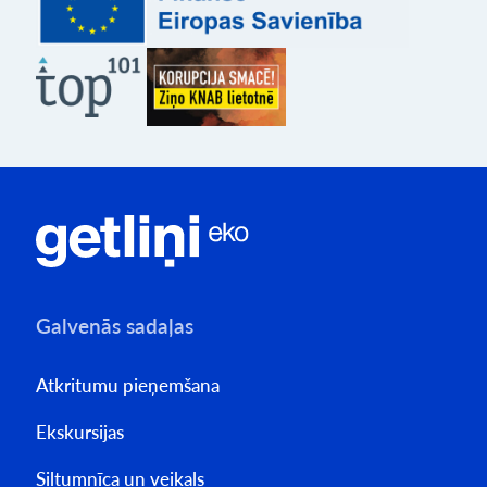
Galvenās sadaļas
Atkritumu pieņemšana
Ekskursijas
Siltumnīca un veikals