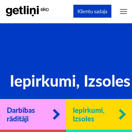
Klientu sadaļa
Iepirkumi, Izsoles
Darbības
Iepirkumi,
rādītāji
Izsoles