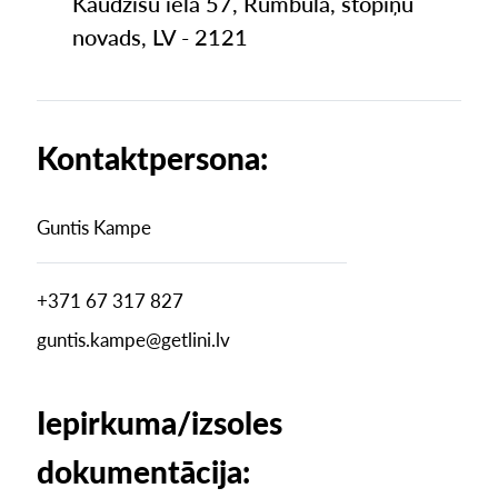
Kaudzīšu iela 57, Rumbula, stopiņu
novads, LV - 2121
Kontaktpersona:
Guntis Kampe
+371 67 317 827
guntis.kampe@getlini.lv
Iepirkuma/izsoles
dokumentācija: