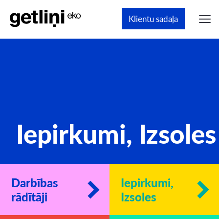
Klientu sadaļa
Iepirkumi, Izsoles
Darbības
Iepirkumi,
rādītāji
Izsoles