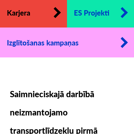
Karjera
ES Projekti
Izglītošanas kampaņas
Saimnieciskajā darbībā
neizmantojamo
transportlīdzekļu pirmā