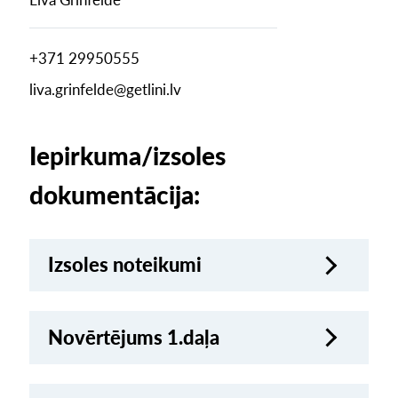
+371 29950555
liva.grinfelde@getlini.lv
Iepirkuma/izsoles
dokumentācija:
Izsoles noteikumi
Novērtējums 1.daļa