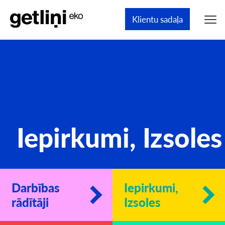
Klientu sadaļa
Iepirkumi, Izsoles
Darbības
Iepirkumi,
rādītāji
Izsoles