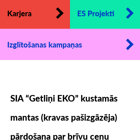
Karjera
ES Projekti
Izglītošanas kampaņas
SIA “Getliņi EKO” kustamās
mantas (kravas pašizgāzēja)
pārdošana par brīvu cenu