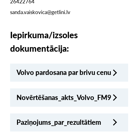
26422764
sanda.vaiskovica@getlini.lv
Iepirkuma/izsoles
dokumentācija:
Volvo pardosana par brivu cenu
Novērtēšanas_akts_Volvo_FM9
Paziņojums_par_rezultātiem