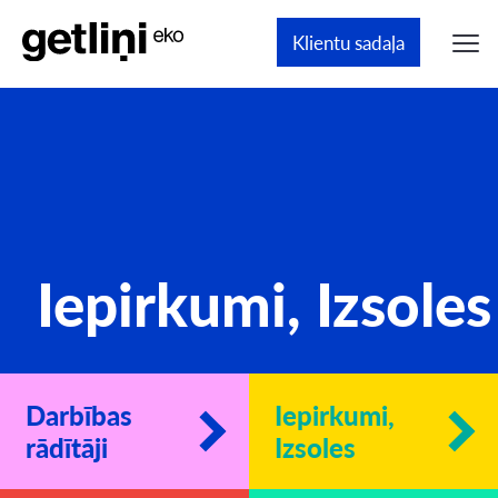
Klientu sadaļa
Iepirkumi, Izsoles
Darbības
Iepirkumi,
rādītāji
Izsoles