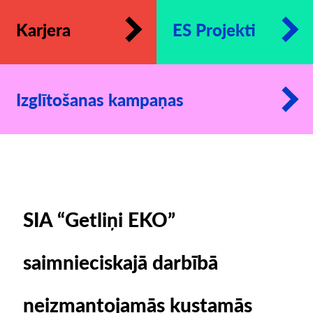
Karjera
ES Projekti
Izglītošanas kampaņas
SIA “Getliņi EKO”
saimnieciskajā darbībā
neizmantojamās kustamās