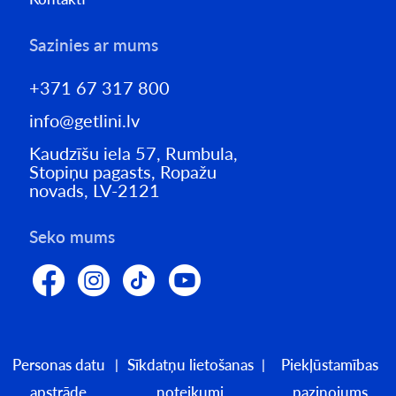
Sazinies ar mums
+371 67 317 800
info@getlini.lv
Kaudzīšu iela 57, Rumbula,
Stopiņu pagasts, Ropažu
novads, LV-2121
Seko mums
Personas datu
Sīkdatņu lietošanas
Piekļūstamības
apstrāde
noteikumi
paziņojums