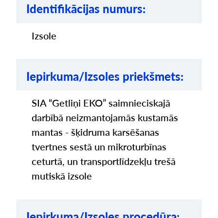
Identifikācijas numurs:
Izsole
Iepirkuma/Izsoles priekšmets:
SIA “Getliņi EKO” saimnieciskajā
darbībā neizmantojamās kustamās
mantas - šķidruma karsēšanas
tvertnes sestā un mikroturbīnas
ceturtā, un transportlīdzekļu trešā
mutiskā izsole
Iepirkuma/Izsoles procedūra: