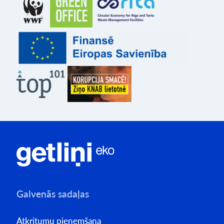
Galvenās sadaļas
Atkritumu pieņemšana