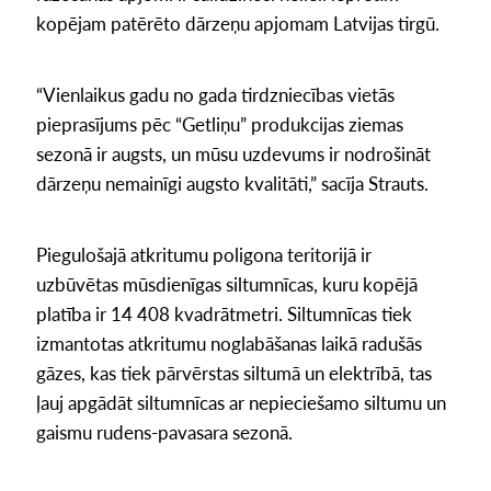
kopējam patērēto dārzeņu apjomam Latvijas tirgū.
“Vienlaikus gadu no gada tirdzniecības vietās
pieprasījums pēc “Getliņu” produkcijas ziemas
sezonā ir augsts, un mūsu uzdevums ir nodrošināt
dārzeņu nemainīgi augsto kvalitāti,” sacīja Strauts.
Piegulošajā atkritumu poligona teritorijā ir
uzbūvētas mūsdienīgas siltumnīcas, kuru kopējā
platība ir 14 408 kvadrātmetri. Siltumnīcas tiek
izmantotas atkritumu noglabāšanas laikā radušās
gāzes, kas tiek pārvērstas siltumā un elektrībā, tas
ļauj apgādāt siltumnīcas ar nepieciešamo siltumu un
gaismu rudens-pavasara sezonā.