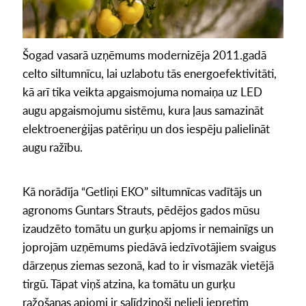
Šogad vasarā uzņēmums modernizēja 2011.gadā
celto siltumnīcu, lai uzlabotu tās energoefektivitāti,
kā arī tika veikta apgaismojuma nomaiņa uz LED
augu apgaismojumu sistēmu, kura ļaus samazināt
elektroenerģijas patēriņu un dos iespēju palielināt
augu ražību.
Kā norādīja “Getliņi EKO” siltumnīcas vadītājs un
agronoms Guntars Strauts, pēdējos gados mūsu
izaudzēto tomātu un gurķu apjoms ir nemainīgs un
joprojām uzņēmums piedāvā iedzīvotājiem svaigus
dārzeņus ziemas sezonā, kad to ir vismazāk vietējā
tirgū. Tāpat viņš atzina, ka tomātu un gurķu
ražošanas apjomi ir salīdzinoši nelieli iepretim