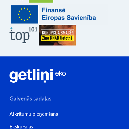
Galvenās sadaļas
Atkritumu pieņemšana
Ekskursijas