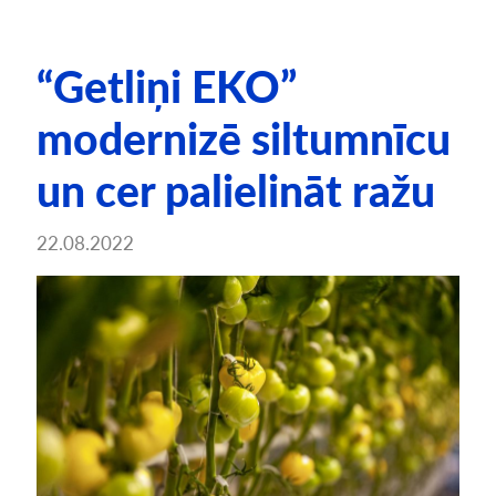
“Getliņi EKO”
modernizē siltumnīcu
un cer palielināt ražu
22.08.2022