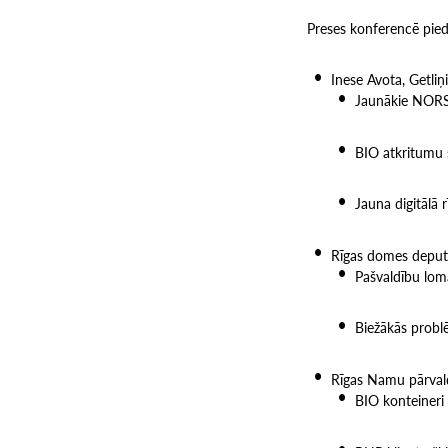
Preses konferencē pieda
Inese Avota, Getliņ
Jaunākie NORST
BIO atkritumu 
Jauna digitālā 
Rīgas domes deput
Pašvaldību lom
Biežākās probl
Rīgas Namu pārvald
BIO konteineri