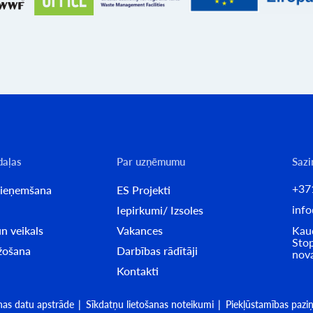
daļas
Par uzņēmumu
Sazi
+37
pieņemšana
ES Projekti
info
Iepirkumi/ Izsoles
n veikals
Vakances
Kaud
Stop
ažošana
Darbības rādītāji
nov
Kontakti
nas datu apstrāde
Sīkdatņu lietošanas noteikumi
Piekļūstamības pazi