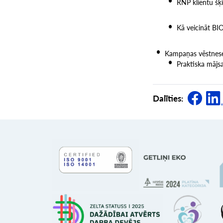
RNP klientu šķ
Kā veicināt BI
Kampaņas vēstnese 
Praktiska mājs
Dalīties: