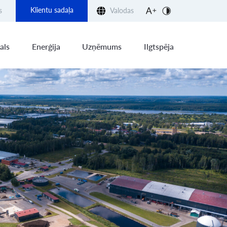
Klientu sadaļa
s
Valodas
als
Enerģija
Uzņēmums
Ilgtspēja