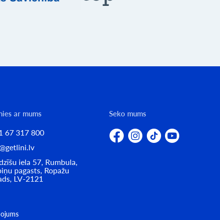
nies ar mums
Seko mums
1 67 317 800
@getlini.lv
zīšu iela 57, Rumbula,
iņu pagasts, Ropažu
ads, LV-2121
ņojums