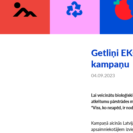
Getliņi E
kampaņu
04.09.2023
Lai veicinātu bioloģisk
atkritumu pārstrādes m
“Viss, ko neapēd, ir nod
Kampaņā aicinās Latvij
apsaimniekotājiem izvie