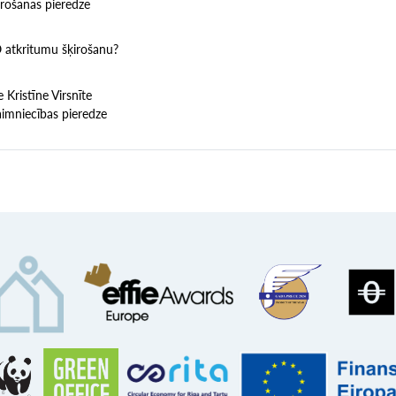
irošanas pieredze
O atkritumu šķirošanu?
Kristīne Virsnīte
aimniecības pieredze