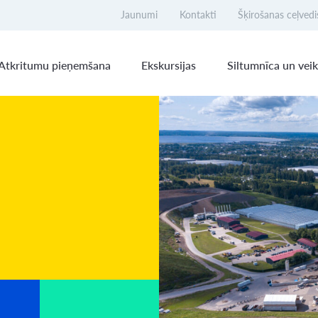
Jaunumi
Kontakti
Šķirošanas ceļvedi
Atkritumu pieņemšana
Ekskursijas
Siltumnīca un veik