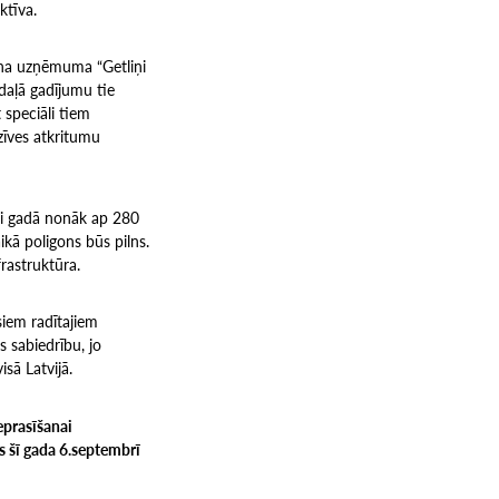
ktīva.
cina uzņēmuma “Getliņi
daļā gadījumu tie
speciāli tiem
zīves atkritumu
ēji gadā nonāk ap 280
kā poligons būs pilns.
frastruktūra.
siem radītajiem
s sabiedrību, jo
sā Latvijā.
eprasīšanai
ks šī gada 6.septembrī