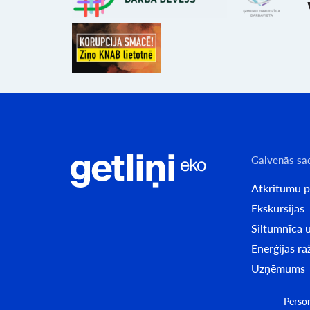
Galvenās sa
Atkritumu 
Ekskursijas
Siltumnīca u
Enerģijas r
Uzņēmums
Perso