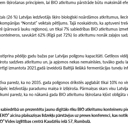
iem šķirošanas principiem, lai BIO atkritumu pārstrāde būtu maksimāli efe
tais (26 %) Latvijas iedzīvotājs šķiro bioloģiski noārdāmos atkritumus, lie
kompānijas “Norstat” veiktais pētījums. Tajā noskaidrots, ka aptuveni treš
(pārsvarā lauku reģionos), un tikai 7% sabiedrības BIO atkritumus izmet 
konteineros, savukārt 62% (Rīgā pat 72%) šo atkritumu nonāk zaļajos sad
astiprina pēdējo gadu bažas par Latvijas poligonu kapacitāti. Getliņos vid
rotu sadzīves atkritumu un, ja apjomos nekas nemainīsies, tuvāko gadu lai
ērtīgi izmantota 2021.gadā izveidotā Baltijā lielākā fermentācijas tuneļu in
īva paredz, ka no 2035. gada poligonos drīkstēs apglabāt tikai 10% no vi
āpēc iedzīvotāju paradumu maiņa ir izšķiroša. Pārmaiņas skars visu Latvija
ikumi paredz, ka no nākamā gada BIO atkritumu šķirošana kļūst obligāta vi
 sabiedrībā un prezentētu jaunu digitālo rīku BIO atkritumu konteineru pi
 EKO” aicina plašsaziņas līdzekļu pārstāvjus uz preses konferenci, kas noti
KO” Vides izglītības centrā Kaudzīšu ielā 57, Rumbulā.