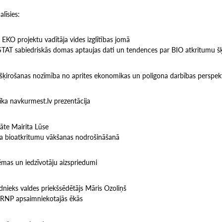
līsies:
i EKO projektu vadītāja vides izglītības jomā
AT sabiedriskās domas aptaujas dati un tendences par BIO atkritumu š
šķirošanas nozīmība no aprites ekonomikas un poligona darbības perspek
rīka navkurmest.lv prezentācija
āte Mairita Lūse
a bioatkritumu vākšanas nodrošināšanā
ēmas un iedzīvotāju aizspriedumi
nieks valdes priekšsēdētājs Māris Ozoliņš
 RNP apsaimniekotajās ēkās