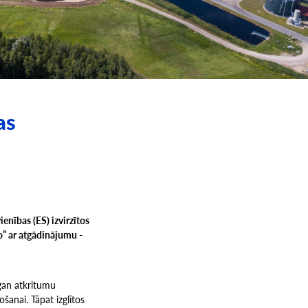
as
enības (ES) izvirzītos
 ar atgādinājumu ­-
 gan atkritumu
šanai. Tāpat izglītos