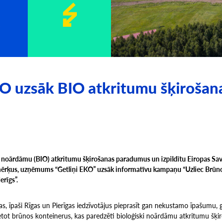
KO uzsāk BIO atkritumu šķirošan
i noārdāmu (BIO) atkritumu šķirošanas paradumus un izpildītu Eiropas Savi
ērķus, uzņēmums “Getliņi EKO” uzsāk informatīvu kampaņu “Uzliec Brūno”
erīgs”.
as, īpaši Rīgas un Pierīgas iedzīvotājus pieprasīt gan nekustamo īpašumu,
tot brūnos konteinerus, kas paredzēti bioloģiski noārdāmu atkritumu šķiro