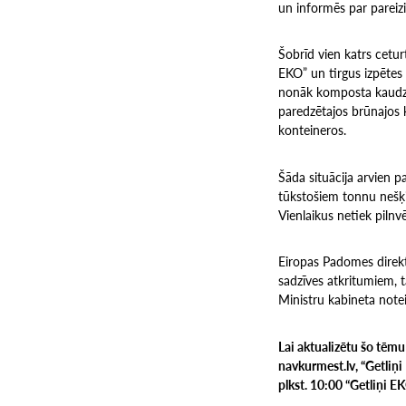
un informēs par pareiz
Šobrīd vien katrs cetur
EKO” un tirgus izpētes 
nonāk komposta kaudzē 
paredzētajos brūnajos 
konteineros.
Šāda situācija arvien p
tūkstošiem tonnu nešķi
Vienlaikus netiek pilnv
Eiropas Padomes direkt
sadzīves atkritumiem, t
Ministru kabineta note
Lai aktualizētu šo tēmu
navkurmest.lv, “Getliņi
plkst. 10:00 “Getliņi E