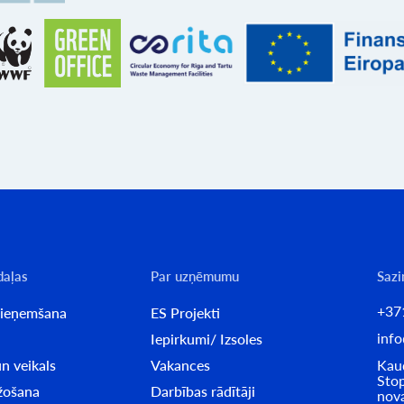
daļas
Par uzņēmumu
Sazi
+37
pieņemšana
ES Projekti
info
Iepirkumi/ Izsoles
n veikals
Vakances
Kaud
Stop
ažošana
Darbības rādītāji
nov