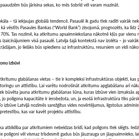
paaudzēm būs jārisina sekas, ko mēs šobrīd vēl varam mazināt.
okāla – tā iekļaujas globālā tendencē. Pasaulē ik gadu tiek radīti vairāk ne
, kā vēstīts Pasaules Bankas (“World Bank”) ziņojumā, prognozēts, ka līdz
 70%. Tas nozīmē, ka atkritumu apsaimniekošana nākotnē kļūs par vienu 
s izaicinājumiem visā pasaulē. Latvija šajā kontekstā nav izolēta – jo vair
rādājam, jo lielāks būs spiediens uz infrastruktūru, resursiem un vidi nāko
gonu izbūvi
atkritumu glabāšanas vietas – tie ir kompleksi infrastruktūras objekti, kas
toringu un attīstību. Lai varētu nodrošināt atkritumu apglabāšanu arī nā
 tiek būvēta jauna atkritumu glabāšanas šūna, kuras izbūve vien izmaksās 
s, jo poligona kapacitāte ir ierobežota, un, ja esošā infrastruktūra tiks pār
 To izbūve Latvijā nozīmēs sarežģītus vides novērtējumus, ilgstošus admini
pretestību, kas var kavēt projektu attīstību.
ka atbildība par atkritumiem nebeidzas brīdī, kad poligons tiek slēgts. Iedz
tie poligoni vēl vismaz trīsdesmit gadus būs jāuzrauga un jāapsaimnieko, lai 