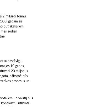
kā 2 miljardi tonnu
 2050. gadam šis
no būtiskākajiem
āk mēs šodien
tnē.
 prasa pastāvīgu
kamajos 10 gados,
aptuveni 20 miljonus
slogota, nākotnē būs
stratīvos procesus un
īvotājiem un valstij būs
kontrolētu infiltrāta,