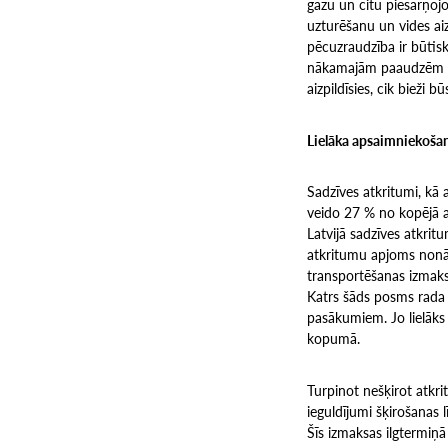
gāzu un citu piesārņojo
uzturēšanu un vides aiz
pēcuzraudzība ir būtiska
nākamajām paaudzēm nāks
aizpildīsies, cik bieži
Lielāka apsaimniekoša
Sadzīves atkritumi, kā 
veido 27 % no kopējā a
Latvijā sadzīves atkrit
atkritumu apjoms nonāk
transportēšanas izmaks
Katrs šāds posms rada 
pasākumiem. Jo lielāks n
kopumā.
Turpinot nešķirot atkrit
ieguldījumi šķirošanas 
Šīs izmaksas ilgtermiņ