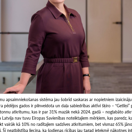
umu apsaimniekošanas sistēma jau šobrīd saskaras ar nopietniem izaicināju
ra pēdējos gados ir pilnveidota un daļa sabiedrības aktīvi šķiro – “Getliņi
 tonnu atkritumu, kas ir par 31% mazāk nekā 2024. gadā – noglabāto atk
j, ka Latvija nav tuvu Eiropas Savienības noteiktajiem mērķiem, kas paredz, 
kt vairāk kā 10% no radītajiem sadzīves atkritumiem, bet vismaz 65% jāno
. Šī neatbilstība liecina, ka šodienas rīcības jau tagad ietekmē nākotnes in