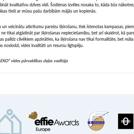
āt kvalitatīvu dzīves vidi. Šodienas izvēles nosaka to, kāda būs nākotne,
sākas tieši ar mūsu pašu darbībām mājās un kopienās.
 un veicinātu atkritumu pareizu šķirošanu, tiek īstenotas kampaņas, piemēr
r ne tikai atgādināt par šķirošanas nepieciešamību, bet arī skaidrot, kā par
vas palīdz cilvēkiem apzināties, ka šķirošana nav tikai formalitāte, bet reāl
 noslodzi, vides kvalitāti un resursu ilgtspēju.
i EKO” vides pārvaldības daļas vadītāja