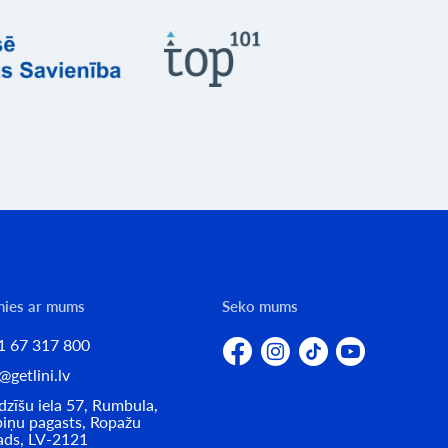
nies ar mums
Seko mums
1 67 317 800
@getlini.lv
zīšu iela 57, Rumbula,
iņu pagasts, Ropažu
ads, LV-2121