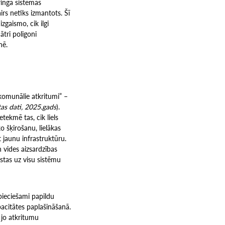
ringa sistēmas
irs netiks izmantots. Šī
zgaismo, cik ilgi
tri poligoni
nē.
“komunālie atkritumi” –
tas dati, 2025.gads
).
tekmē tas, cik liels
 šķirošanu, lielākas
 jaunu infrastruktūru.
 vides aizsardzības
lstas uz visu sistēmu
epieciešami papildu
pacitātes paplašināšanā.
 jo atkritumu