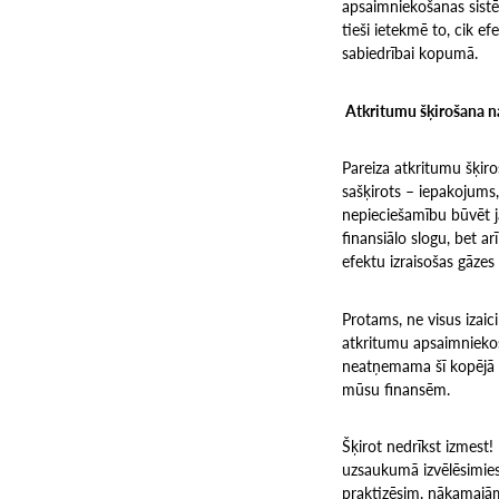
apsaimniekošanas sistē
tieši ietekmē to, cik e
sabiedrībai kopumā.
Atkritumu šķirošana na
Pareiza atkritumu šķiro
sašķirots – iepakojums,
nepieciešamību būvēt j
finansiālo slogu, bet ar
efektu izraisošas gāzes
Protams, ne visus izaici
atkritumu apsaimniekoš
neatņemama šī kopējā pr
mūsu finansēm.
Šķirot nedrīkst izmest! 
uzsaukumā izvēlēsimies
praktizēsim, nākamajā