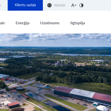
Klientu sadaļa
s
Valodas
als
Enerģija
Uzņēmums
Ilgtspēja