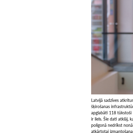
Latvijā sadzīves atkrit
šķirošanas infrastruktū
apglabāti 118 tūkstoši
ir liels. Šie dati atklā
poligonā nedrīkst nonā
atkārtotai izmantošanai