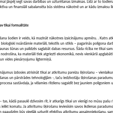
mai jāspēj segt savas darbības un uzturēšanas izmaksas. Līdz ar to šodie
fektīva un finansiāli sabalansēta būs sistēma nākotnē un ar kādu izmaksu lī
v tikai formalitāte
šana šodien ir veids, kā mazināt nākotnes izaicinājumu apmēru. . Katrs atkr
 bioloģiski noārdāmie materiāli, tekstils un stikls – pagarinās poligona dar
aunas šūnas un palīdzēs saglabāt dabas resursus. Šāda rīcība ne tikai sa
ī nodrošina, ka materiāli tiek atgriezti ekonomikā, nevis vienkārši apglabāti
 un vides piesārņojumu ilgtermiņā.
nājumus izdosies atrisināt tikai ar atkritumu pareizu šķirošanu – vienlaikus i
anas un pārstrādes tehnoloģijām -, taču iedzīvotāju šķirošanas paradumu
ocesa sastāvdaļa, ja vēlamies rītdienu sagaidīt bez jauniem poligoniem un
– tas, kādā pasaulē dzīvosim rīt, ir atkarīgs tikai un vienīgi no mūsu pašu 
 ielikt komatu.
Ja atkritumu šķirošanu ieviesīsim savos ikdienas paradumo
m paaudzēm būs vieglāk uzturēt efektīvu atkritumu apsaimniekošanu, sam