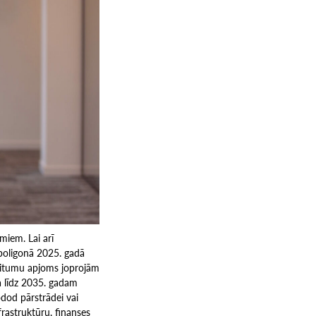
miem. Lai arī
” poligonā 2025. gadā
ritumu apjoms joprojām
ka līdz 2035. gadam
dod pārstrādei vai
frastruktūru, finanses