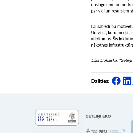
noslogojumu un nodrošin
par vidi un resursiem 
Lai sabiedrību motivētu
Un viss.”, kuru mērķis i
atkritumus. Šīs iniciatī
nākotnes infrastruktūras
Lilija Dukaļska, “Getliņ
Dalīties: