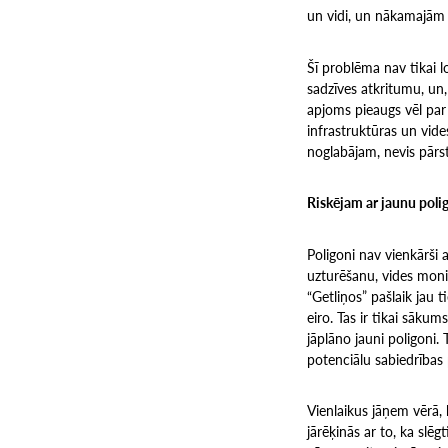
un vidi, un nākamajām 
Šī problēma nav tikai l
sadzīves atkritumu, un
apjoms pieaugs vēl par
infrastruktūras un vide
noglabājam, nevis pārst
Riskējam ar jaunu poli
Poligoni nav vienkārši 
uzturēšanu, vides moni
“Getliņos” pašlaik jau
eiro. Tas ir tikai sākum
jāplāno jauni poligoni.
potenciālu sabiedrības 
Vienlaikus jāņem vērā, 
jārēķinās ar to, ka slēg