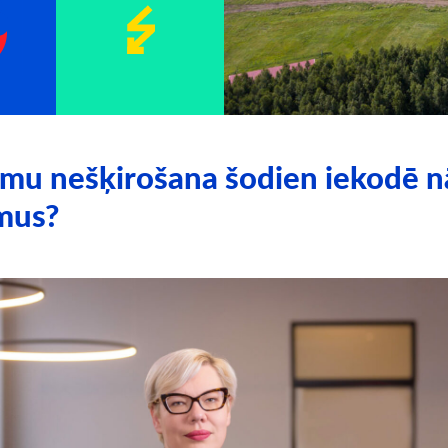
umu nešķirošana šodien iekodē 
umus?