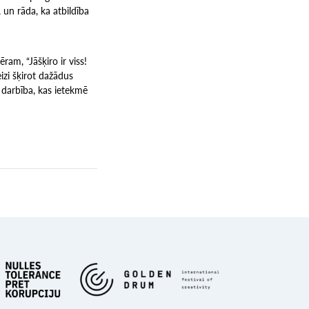
 un rāda, ka atbildība
am, “Jāšķiro ir viss!
eizi šķirot dažādus
a darbība, kas ietekmē