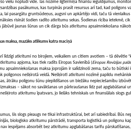
šo vielu noplūdi vidē. Tas nozīmē ilgtermiņa finanšu ieguldījumus, monito
sardzības pasākumus, kas turpinās prasīt resursus arī tad, kad poligons va
, lai pasargātu gruntsūdeņus, augsni un apkārtējo vidi, taču tā vienlaikus i
ies risināt šodien radīto atkritumu sekas. Šodienas rīcība ietekmē, cik ā
 būs jābūvē jaunas šūnas un cik dārga būs atkritumu apsaimniekošana nākot
nas maksa, mazāks atlikums katra maciņā
arī līdzīgi atkritumi no birojiem, veikaliem un citiem avotiem – tā dēvētie 
tkritumu apjoma, kas tiek radīts Eiropas Savienībā (
Eiropas Rev
ī
zijas pal
ā
umu apsaimniekošanas maksa joprojām ir salīdzinoši zema, taču to būtiski ie
 poligonos nešķirotā veidā. Nešķiroti atkritumi nozīmē papildu mehānisko
as, ātrāku poligonu šūnu piepildīšanos un biežāku nepieciešamību izbūvēt
izmaksas – sākot no savākšanas un pārkraušanas līdz pat apglabāšanai un
ešķiroto atkritumu īpatsvars, jo lielāks tehniskais un finansiālais slogs gu
umus, šis slogs pieaugs ne tikai infrastruktūrai, bet arī sabiedrībai. Būs n
līnijās, bioloģisko atkritumu pārstrādē, transporta loģistikā un poligonu ka
ā nav iespējams absorbēt bez atkritumu apglabāšanas tarifu pārskatīšanas,