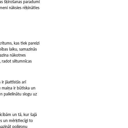
nas šķirošanas paradumi
meni nāksies rēķināties
itums, kas tiek pareizi
bības laiku, samazinās
mazina nākotnes
, radot siltumnīcas
r jāattīstās arī
 maiņa ir būtiska un
 palielinātu slogu uz
rīcībām un tā, kur šajā
s un mērķtiecīgi to
azināt poligonu