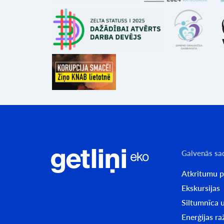
Galvenās sa
Atkritumu 
Ekskursijas
Siltumnīca u
Enerģijas r