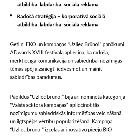
atbildība, labdarība, sociālā reklāma
Radošā stratēģija – korporatīvā sociālā
atbildība, labdarība, sociālā reklāma
Getliņi EKO un kampaņas “Uzliec Brūno!” panākumi
ADwards XVIII festivālā apliecina, ka radoša,
mērķtiecīga komunikācija un sabiedrībai nozīmīgas
tēmas spēj aizsniegt, iedvesmot un mainīt
sabiedrības paradumus.
Papildus “Uzliec brūno!” bija arī nominēta kategorijā
“Valsts sektora kampaņas”, apliecinot tās
nozīmīgumu sabiedriskās informētības veicināšanā
un ilgtspējas vērtību popularizēšanā. Kampaņa
“Uzliec brūno!” izcēlās ar inovatīvu pieeju BIO