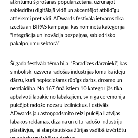
atkritumu šķirošanas popularizēšanā, uzrunājot
sabiedrību digitālajā vidē un akcentējot atbildīgu
attieksmi pret vidi. ADwards festivāla ietvaros tika
izcelta arī BIPAS kampaņa, kas nominēta kategorijā
“Integrācija un inovācija bezpeļņas, sabiedrisko
pakalpojumu sektorā”.
Šī gada festivāla tēma bija “Paradīzes dārznieki”, kas
simboliski uzsvēra radošās industrijas lomu kā ideju
dārzu, kurā nepieciešams rūpīgs darbs, drosme un
neatlaidība. No 167 finālistiem 10 kategorijās tika
apbalvoti labākie no labākajiem, svinīgā ceremonijā
pulcējot radošo nozaru izcilniekus. Festivāls
ADwards jau astoņpadsmito reizi pulcēja Latvijas
labākos reklāmas, dizaina un citu radošo industriju
pārstāvjus, lai starptautiskas žūrijas vadībā izvērtētu