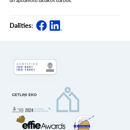
un apbalvotu labākos darbus.
Dalīties: