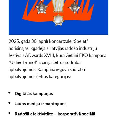
2025. gada 30. aprīlī koncertzālē “Spelet”
norisinājās ikgadējais Latvijas radošo industriju
festivāls ADwards XVIII, kurā Getliņi EKO kampaņa
“Uzliec brūno!” izcīnīja četrus sudraba
apbalvojumus. Kampaņa ieguva sudraba
apbalvojumus četrās kategorijās:
Digitālās kampaņas
Jauns mediju izmantojums
Radošā efektivitāte – korporatīvā sociālā