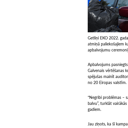
Getliņi EKO 2022. gada
atmiņā paliekošajiem k
apbalvojumu ceremonij
Apbalvojums pasniegts k
Galvenais vērtēšanas kr
spējušas mainīt auditor
no 20 Eiropas valstīm.
“Negribi problēmas – sa
balvu”, turklāt vairākā
gadiem.
Jau ziņots, ka šī kampa