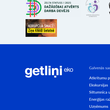
Galvenās sa
Atkritumu 
Ekskursijas
Siltumnīca u
Enerģijas r
Uzņēmums