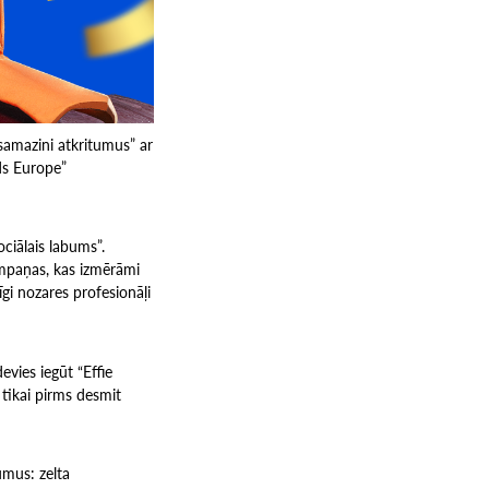
samazini atkritumus” ar
ds Europe”
ciālais labums”.
kampaņas, kas izmērāmi
īgi nozares profesionāļi
evies iegūt “Effie
 tikai pirms desmit
umus: zelta