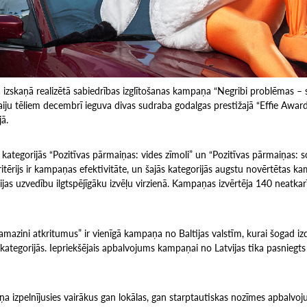
 izskaņā realizētā sabiedrības izglītošanas kampaņa “Negribi problēmas – 
aiju tēliem decembrī ieguva divas sudraba godalgas prestižajā “Effie Awar
ā.
ategorijās “Pozitīvas pārmaiņas: vides zīmoli” un “Pozitīvas pārmaiņas: so
itērijs ir kampaņas efektivitāte, un šajās kategorijās augstu novērtētas 
ijas uzvedību ilgtspējīgāku izvēļu virzienā. Kampaņas izvērtēja 140 neatkar
mazini atkritumus” ir vienīgā kampaņa no Baltijas valstīm, kurai šogad izd
s kategorijās. Iepriekšējais apbalvojums kampaņai no Latvijas tika pasniegts
ņa izpelnījusies vairākus gan lokālas, gan starptautiskas nozīmes apbalvoj