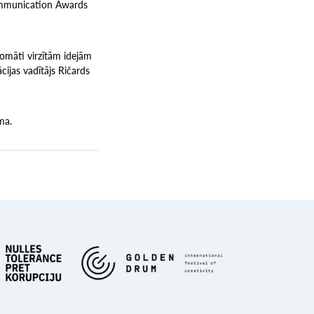
ommunication Awards
omāti virzītām idejām
ācijas vadītājs Ričards
ma.