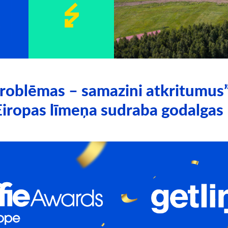
problēmas – samazini atkritumus”
 Eiropas līmeņa sudraba godalgas