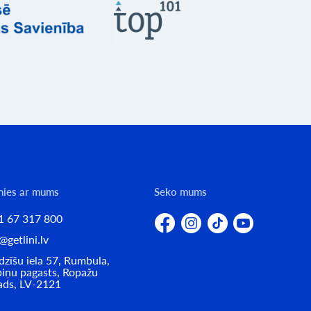
nies ar mums
Seko mums
1 67 317 800
@getlini.lv
zīšu iela 57, Rumbula,
iņu pagasts, Ropažu
ads, LV-2121