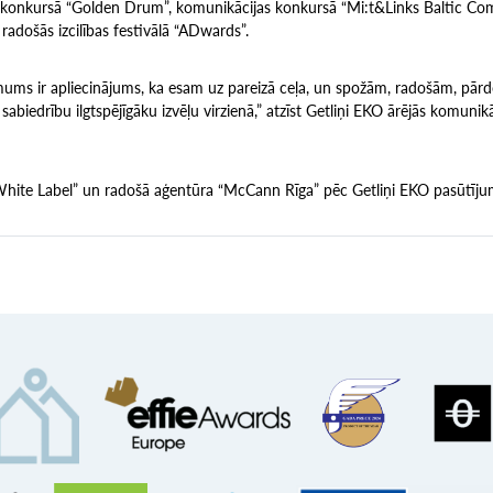
konkursā “Golden Drum”, komunikācijas konkursā “Mi:t&Links Baltic C
 radošās izcilības festivālā “ADwards”.
mums ir apliecinājums, ka esam uz pareizā ceļa, un spožām, radošām, pārd
 sabiedrību ilgtspējīgāku izvēļu virzienā,” atzīst Getliņi EKO ārējās komunik
hite Label” un radošā aģentūra “McCann Rīga” pēc Getliņi EKO pasūtīju