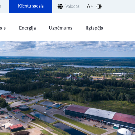
Klientu sadaļa
s
Valodas
als
Enerģija
Uzņēmums
Ilgtspēja