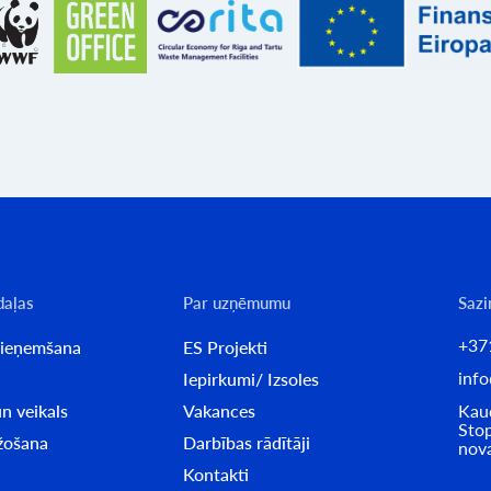
daļas
Par uzņēmumu
Sazi
+37
pieņemšana
ES Projekti
info
Iepirkumi/ Izsoles
n veikals
Vakances
Kaud
Stop
ažošana
Darbības rādītāji
nov
Kontakti