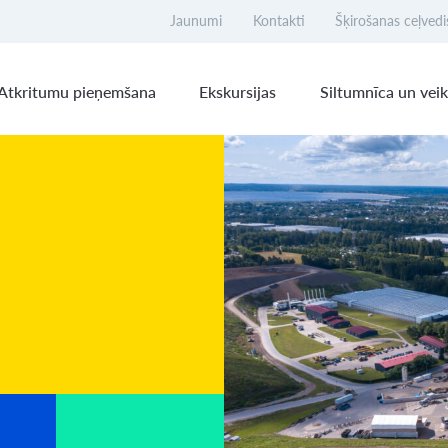
Jaunumi
Kontakti
Šķirošanas ceļvedi
Atkritumu pieņemšana
Ekskursijas
Siltumnīca un veik