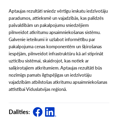
Aptaujas rezultāti sniedz vērtīgu ieskatu iedzīvotāju
paradumos, attieksmē un vajadzībās, kas palīdzēs
pašvaldībām un pakalpojumu sniedzējiem
pilnveidot atkritumu apsaimniekošanas sistēmu.
Galvenie ieteikumi ir uzlabot informētību par
pakalpojuma cenas komponentēm un šķirošanas
iespējām, pilnveidot infrastruktūru kā arī stiprināt
uzticību sistēmai, skaidrojot, kas notiek ar
sašķirotajiem atkritumiem. Aptaujas rezultāti būs
nozīmīgs pamats ilgtspējīgas un iedzīvotāju
vajadzībām atbilstošas atkritumu apsaimniekošanas
attīstībai Viduslatvijas reģionā.
Dalīties: