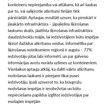
konteineru nepieejamība vai attālums, kā arī šaubas
par to, vai sašķirotie atkritumi tiešām tiek
pārstrādāti. Aptaujas rezultāti uzsver, ka pirmkārt ir
jāsakārto infrastruktūra – jāpalielina šķirošanas
laukumu skaits, jāattīsta šķirošanas infrastruktūra
daudzdzīvokļu mājās, lai iedzīvotājiem būtu iespējas
šķirot dažādus atkritumu veidus. Informētība par
šķirošanas noteikumiem reģionā ir augsta – 77%
iedzīvotāju jūtas labi informēti, un par galveno
informācijas avotu norāda uzlīmes uz konteineriem.
Vienlaikus aptauja atklāj, ka dalīti vākto atkritumu
nodošanas laukumi ir pieejami tikai pusei
iedzīvotāju, īpaši uzsverot to, ka būvgružu
nodošanas iespējas ir ierobežotas un būtu
nepieciešams papildus izglītot iedzīvotājus par
esošajām iespējām