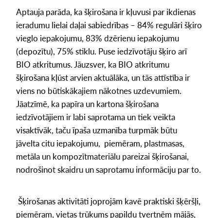
Aptauja parāda, ka šķirošana ir kļuvusi par ikdienas
ieradumu lielai daļai sabiedrības – 84% regulāri šķiro
vieglo iepakojumu, 83% dzērienu iepakojumu
(depozītu), 75% stiklu. Puse iedzīvotāju šķiro arī
BIO atkritumus. Jāuzsver, ka BIO atkritumu
šķirošana kļūst arvien aktuālāka, un tās attīstība ir
viens no būtiskākajiem nākotnes uzdevumiem.
Jāatzīmē, ka papīra un kartona šķirošana
iedzīvotājiem ir labi saprotama un tiek veikta
visaktīvāk, taču īpaša uzmanība turpmāk būtu
jāvelta citu iepakojumu, piemēram, plastmasas,
metāla un kompozītmateriālu pareizai šķirošanai,
nodrošinot skaidru un saprotamu informāciju par to.
Šķirošanas aktivitāti joprojām kavē praktiski šķēršļi,
piemēram, vietas trūkums papildu tvertnēm mājās,