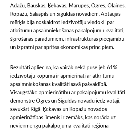
Ādažu, Bauskas, Ķekavas, Mārupes, Ogres, Olaines,
Ropažu, Salaspils un Siguldas novadiem. Aptaujas
mērķis bija noskaidrot iedzīvotāju viedokli par
atkritumu apsaimniekošanas pakalpojumu kvalitāti,
šķirošanas paradumiem, infrastruktūras pieejamību
un izpratni par aprites ekonomikas principiem.
Rezultāti apliecina, ka vairāk nekā puse jeb 61%
iedzīvotāju kopumā ir apmierināti ar atkritumu
apsaimniekošanas kvalitāti savā pašvaldībā.
Visaugstāko apmierinātību ar pakalpojumu kvalitāti
demonstrē Ogres un Siguldas novadu iedzīvotāji,
savukārt Rīgā, Ķekavas un Ropažu novados
apmierinātības līmenis ir zemāks, kas norāda uz
nevienmērīgu pakalpojuma kvalitāti reģionā.