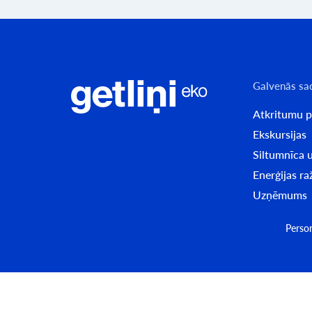
Galvenās sa
Atkritumu 
Ekskursijas
Siltumnīca u
Enerģijas r
Uzņēmums
Perso