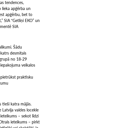
vas tendences,
 lieka apģērba un
est apģērbu, bet to
t,” SIA “Getliņi EKO” un
komentē SIA
palikumi. Šādu
katrs desmitais
 grupā no 18-29
-iepakojuma veikalos
 pietrūkst praktisku
itumu
 tieši katra mājās.
Latvija valdes locekle
eteikums – sekot līdzi
Otrais ieteikums – pirkt
īgāki vai skaistāki, ja