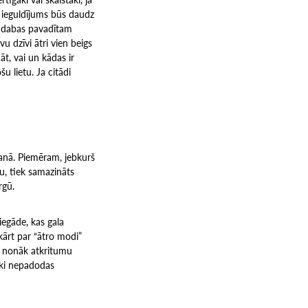
s ieguldījums būs daudz
ie dabas pavadītam
u dzīvi ātri vien beigs
āt, vai un kādas ir
šu lietu. Ja citādi
šanā. Piemēram, jebkurš
u, tiek samazināts
rgū.
egāde, kas gala
kārt par “ātro modi”
dz nonāk atkritumu
ski nepadodas