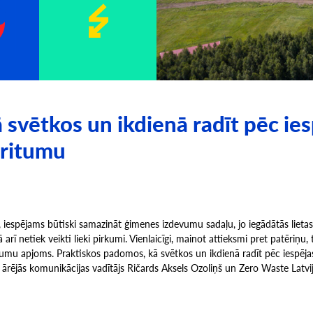
svētkos un ikdienā radīt pēc ies
ritumu
, iespējams būtiski samazināt ģimenes izdevumu sadaļu, jo iegādātās lieta
kā arī netiek veikti lieki pirkumi. Vienlaicīgi, mainot attieksmi pret patēriņu
itumu apjoms. Praktiskos padomos, kā svētkos un ikdienā radīt pēc iespēj
 ārējās komunikācijas vadītājs Ričards Aksels Ozoliņš un Zero Waste Latvij