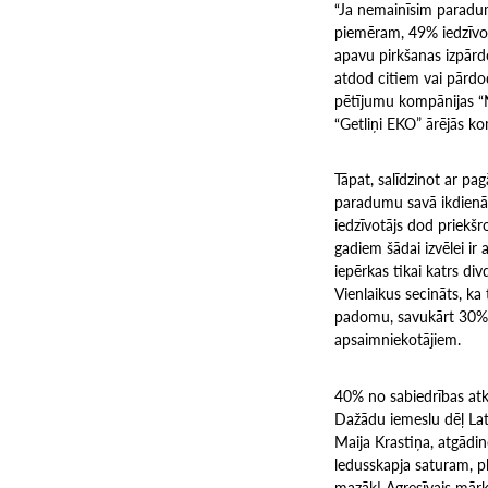
“Ja nemainīsim paradum
piemēram, 49% iedzīvot
apavu pirkšanas izpārd
atdod citiem vai pārdod
pētījumu kompānijas “N
“Getliņi EKO” ārējās ko
Tāpat, salīdzinot ar pa
paradumu savā ikdienā i
iedzīvotājs dod priekš
gadiem šādai izvēlei i
iepērkas tikai katrs div
Vienlaikus secināts, ka
padomu, savukārt 30% u
apsaimniekotājiem.
40% no sabiedrības atkr
Dažādu iemeslu dēļ Lat
Maija Krastiņa, atgādi
ledusskapja saturam, plā
mazāk! Agresīvais mārke