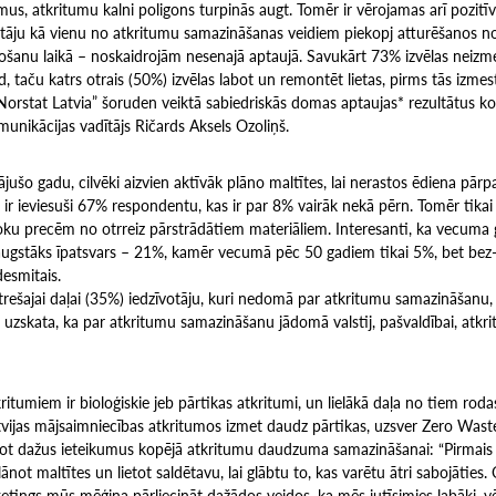
us, atkritumu kalni poligons turpinās augt. Tomēr ir vērojamas arī pozitī
āju kā vienu no atkritumu samazināšanas veidiem piekopj atturēšanos no
ošanu laikā – noskaidrojām nesenajā aptaujā. Savukārt 73% izvēlas neizm
, taču katrs otrais (50%) izvēlas labot un remontēt lietas, pirms tās izmes
orstat Latvia” šoruden veiktā sabiedriskās domas aptaujas* rezultātus 
munikācijas vadītājs Ričards Aksels Ozoliņš.
gājušo gadu, cilvēki aizvien aktīvāk plāno maltītes, lai nerastos ēdiena pār
r ieviesuši 67% respondentu, kas ir par 8% vairāk nekā pērn. Tomēr tikai 
roku precēm no otrreiz pārstrādātiem materiāliem. Interesanti, ka vecuma
r augstāks īpatsvars – 21%, kamēr vecumā pēc 50 gadiem tikai 5%, bet bez
desmitais.
 trešajai daļai (35%) iedzīvotāju, kuri nedomā par atkritumu samazināšanu,
zskata, ka par atkritumu samazināšanu jādomā valstij, pašvaldībai, atkr
itumiem ir bioloģiskie jeb pārtikas atkritumi, un lielākā daļa no tiem rodas
vijas mājsaimniecības atkritumos izmet daudz pārtikas, uzsver Zero Waste 
not dažus ieteikumus kopējā atkritumu daudzuma samazināšanai: “Pirmais i
not maltītes un lietot saldētavu, lai glābtu to, kas varētu ātri sabojāties. 
tings mūs mēģina pārliecināt dažādos veidos, ka mēs jutīsimies labāki, vērt