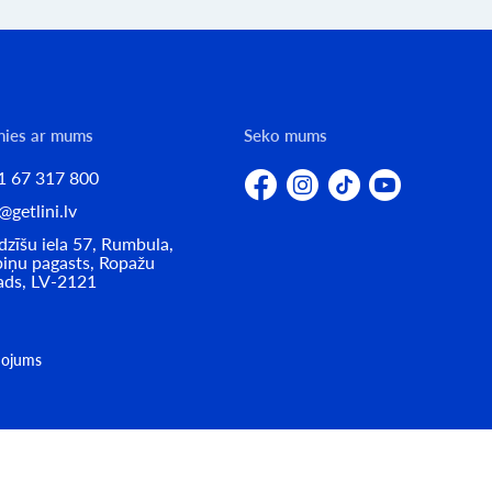
nies ar mums
Seko mums
1 67 317 800
@getlini.lv
zīšu iela 57, Rumbula,
iņu pagasts, Ropažu
ads, LV-2121
ņojums