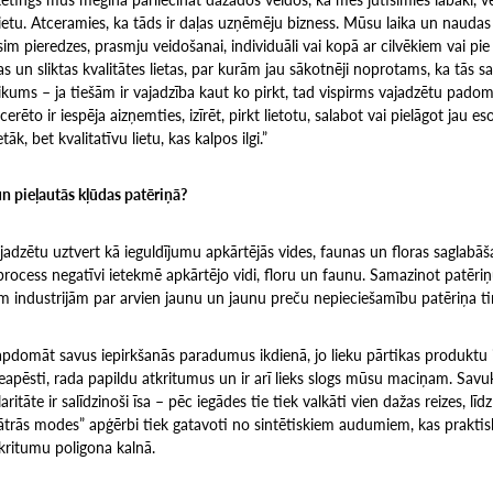
lietu. Atceramies, ka tāds ir daļas uzņēmēju bizness. Mūsu laika un nauda
rēsim pieredzes, prasmju veidošanai, individuāli vai kopā ar cilvēkiem vai p
s un sliktas kvalitātes lietas, par kurām jau sākotnēji noprotams, ka tās sav
eikums – ja tiešām ir vajadzība kaut ko pirkt, tad vispirms vajadzētu padom
erēto ir iespēja aizņemties, izīrēt, pirkt lietotu, salabot vai pielāgot jau eso
tāk, bet kvalitatīvu lietu, kas kalpos ilgi.”
 pieļautās kļūdas patēriņā?
adzētu uztvert kā ieguldījumu apkārtējās vides, faunas un floras saglabā
process negatīvi ietekmē apkārtējo vidi, floru un faunu. Samazinot patēriņ
ām industrijām par arvien jaunu un jaunu preču nepieciešamību patēriņa ti
pdomāt savus iepirkšanās paradumus ikdienā, jo lieku pārtikas produktu i
neapēsti, rada papildu atkritumus un ir arī lieks slogs mūsu maciņam. Savu
tāte ir salīdzinoši īsa – pēc iegādes tie tiek valkāti vien dažas reizes, lī
 “ātrās modes” apģērbi tiek gatavoti no sintētiskiem audumiem, kas prakti
kritumu poligona kalnā.