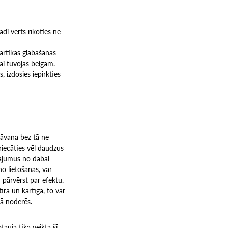
ādi vērts rīkoties ne
pārtikas glabāšanas
vai tuvojas beigām.
 izdosies iepirkties
dāvana bez tā ne
iecāties vēl daudzus
otājumus no dabai
no lietošanas, var
 pārvērst par efektu.
tīra un kārtīga, to var
tā noderēs.
auja tika veikta šī