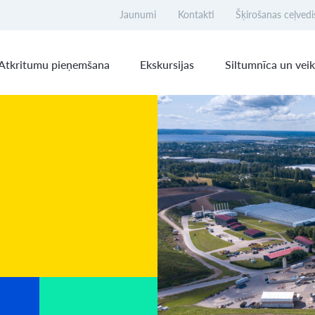
Jaunumi
Kontakti
Šķirošanas ceļvedi
Atkritumu pieņemšana
Ekskursijas
Siltumnīca un veik