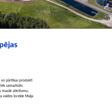
pējas
s un pārtikas produkti
, tiek samazināts
as mazāk atkritumu,
a valdes locekle Maija