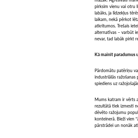
pirksim vienu vai otru 
labāks, ja līdzekļus tē
laikam, nekā pērkot lēta
atkritumos. Trešais iet
alternatīvas – varbūt iec
nevar, tad labāk pirkt re
Kā mainīt paradumus un
Pārdomātu patēriņu vaj
industriālās ražošanas 
spiediens uz ražojošaj
Mums katram ir vērts a
rezultātā tiek izmesti 
dēvēto ražojumu populari
konteinerā. Bieži vien
pārstrādei un nonāk at