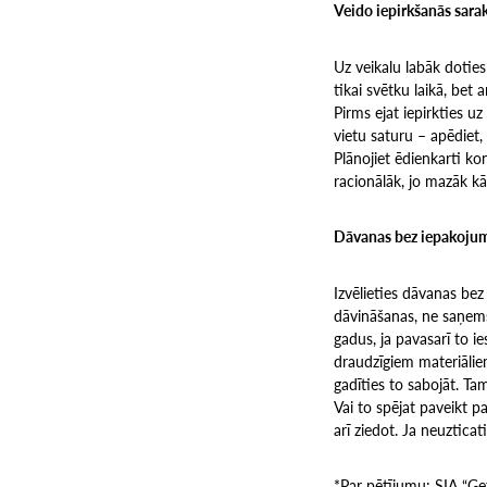
Veido iepirkšanās sara
Uz veikalu labāk doties 
tikai svētku laikā, bet 
Pirms ejat iepirkties uz
vietu saturu – apēdiet, 
Plānojiet ēdienkarti ko
racionālāk, jo mazāk k
Dāvanas bez iepakojum
Izvēlieties dāvanas be
dāvināšanas, ne saņemš
gadus, ja pavasarī to i
draudzīgiem materiāliem!
gadīties to sabojāt. T
Vai to spējat paveikt pa
arī ziedot. Ja neuztica
*Par pētījumu: SIA “Ge