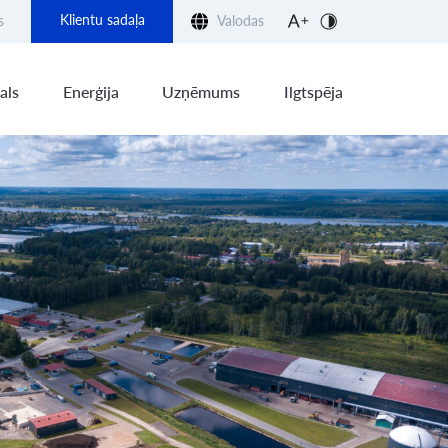
Klientu sadaļa
s
Valodas
als
Enerģija
Uzņēmums
Ilgtspēja