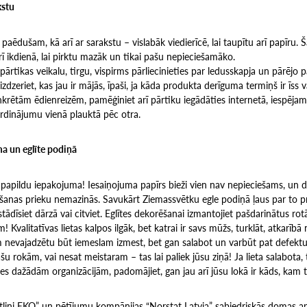
kstu
paēdušam, kā arī ar sarakstu – vislabāk viedierīcē, lai taupītu arī papīru. Š
arī ikdienā, lai pirktu mazāk un tikai pašu nepieciešamāko.
 pārtikas veikalu, tirgu, vispirms pārliecinieties par ledusskapja un pārējo 
izdzeriet, kas jau ir mājās, īpaši, ja kāda produkta derīguma termiņš ir īss 
nkrētām ēdienreizēm, pamēģiniet arī pārtiku iegādāties internetā, iespējams,
ārdinājumu vienā plauktā pēc otra.
a un eglīte podiņā
z papildu iepakojuma! Iesaiņojuma papīrs bieži vien nav nepieciešams, un 
anas prieku nemazinās. Savukārt Ziemassvētku egle podiņā ļaus par to pr
estādīsiet dārzā vai citviet. Eglītes dekorēšanai izmantojiet pašdarinātus r
 Kvalitatīvas lietas kalpos ilgāk, bet katrai ir savs mūžs, turklāt, atkarībā 
am nevajadzētu būt iemeslam izmest, bet gan salabot un varbūt pat defektu
šu rokām, vai nesat meistaram – tas lai paliek jūsu ziņā! Ja lieta salabota, 
ties dažādām organizācijām, padomājiet, gan jau arī jūsu lokā ir kāds, kam 
tliņi EKO” un pētījumu kompānijas “Norstat Latvia” sabiedriskās domas apt