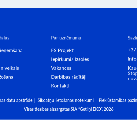
daļas
Par uzņēmumu
Sazi
+37
pieņemšana
ES Projekti
info
Iepirkumi/ Izsoles
n veikals
Vakances
Kaud
Stop
ažošana
Darbības rādītāji
nov
Kontakti
nas datu apstrāde
Sīkdatņu lietošanas noteikumi
Piekļūstamības pazi
Visas tiesības aizsargātas SIA “Getliņi EKO”. 2026