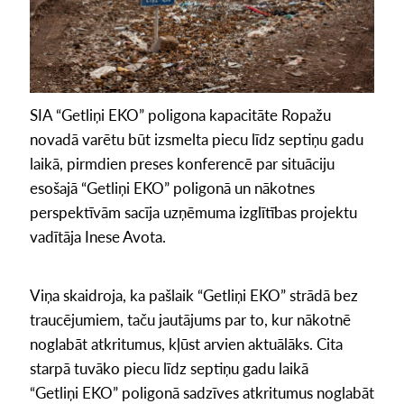
SIA “Getliņi EKO” poligona kapacitāte Ropažu
novadā varētu būt izsmelta piecu līdz septiņu gadu
laikā, pirmdien preses konferencē par situāciju
esošajā “Getliņi EKO” poligonā un nākotnes
perspektīvām sacīja uzņēmuma izglītības projektu
vadītāja Inese Avota.
Viņa skaidroja, ka pašlaik “Getliņi EKO” strādā bez
traucējumiem, taču jautājums par to, kur nākotnē
noglabāt atkritumus, kļūst arvien aktuālāks. Cita
starpā tuvāko piecu līdz septiņu gadu laikā
“Getliņi EKO” poligonā sadzīves atkritumus noglabāt