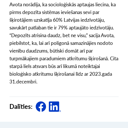
Avota norādīja, ka socioloģiskās aptaujas liecina, ka
pirms depozīta sistēmas ieviešanas sevi par
šķirotājiem uzskatīja 60% Latvijas iedzīvotāju,
savukārt patlaban tie ir 79% aptaujāto iedzīvotāju.
“Depozīts atrisina daudz, bet ne visu,” sacīja Avota,
piebilstot, ka, lai arī poligonā samazinājies nodoto
vienību daudzums, būtiski domāt arī par
turpmākajiem paradumiem atkritumu šķirošanā. Cita
starpā liels atsvars būs arī likumā noteiktajai
bioloģisko atkritumu šķirošanai līdz ar 2023.gada
31.decembri.
Dalīties: