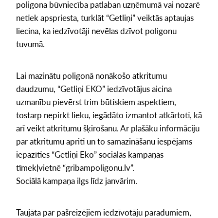
poligona būvniecība patlaban uzņēmumā vai nozarē
netiek apspriesta, turklāt “Getliņi” veiktās aptaujas
liecina, ka iedzīvotāji nevēlas dzīvot poligonu
tuvumā.
Lai mazinātu poligonā nonākošo atkritumu
daudzumu, “Getliņi EKO” iedzīvotājus aicina
uzmanību pievērst trim būtiskiem aspektiem,
tostarp nepirkt lieku, iegādāto izmantot atkārtoti, kā
arī veikt atkritumu šķirošanu. Ar plašāku informāciju
par atkritumu apriti un to samazināšanu iespējams
iepazīties “Getliņi Eko” sociālās kampaņas
tīmekļvietnē “gribampoligonu.lv”.
Sociālā kampaņa ilgs līdz janvārim.
Taujāta par pašreizējiem iedzīvotāju paradumiem,