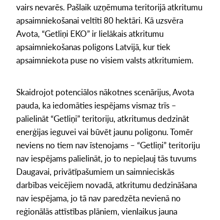
vairs nevarēs. Pašlaik uzņēmuma teritorijā atkritumu
apsaimniekošanai veltīti 80 hektāri. Kā uzsvēra
Avota, “Getliņi EKO” ir lielākais atkritumu
apsaimniekošanas poligons Latvijā, kur tiek
apsaimniekota puse no visiem valsts atkritumiem.
Skaidrojot potenciālos nākotnes scenārijus, Avota
pauda, ka iedomāties iespējams vismaz trīs –
palielināt “Getliņi” teritoriju, atkritumus dedzināt
enerģijas ieguvei vai būvēt jaunu poligonu. Tomēr
neviens no tiem nav īstenojams – “Getliņi” teritoriju
nav iespējams palielināt, jo to nepieļauj tās tuvums
Daugavai, privātīpašumiem un saimnieciskās
darbības veicējiem novadā, atkritumu dedzināšana
nav iespējama, jo tā nav paredzēta nevienā no
reģionālās attīstības plāniem, vienlaikus jauna