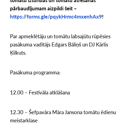
tomātu izturības un tomātu ātrēšanas
pārbaudījumam aizpildi šeit –
https://forms.gle/pqykHrmc4mxenhAx9
!
Par apmeklētāju un tomātu labsajūtu rūpēsies
pasākuma vadītājs Edgars Bāliņš un DJ Kārlis
Ķilkuts.
Pasākuma programma:
12.00 – Festivāla atklāšana
12.30 – Šefpavāra Māra Jansona tomātu ēdienu
meistarklase