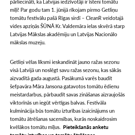
pārliecināti, ka Latvijas iedzīvotāji ir īsteni tomātu
mīļi! Par godu tam 1. jūnijā rīkojam pirmo Getliņu
tomātu festivālu pašā Rīgas sirdī – CleanR veidotajā
vides apziņās ŠŪNĀ Kr. Valdemāra ielas skvērā starp
Latvijas Mākslas akadēmiju un Latvijas Nacionālo
mākslas muzeju.
Getliņi vēlas līksmi ieskandināt jauno ražas sezonu
visā Latvijā un noslēgt savu ražas sezonu, kas sākās
aizvadītā gada augustā. Pasākumā varēs baudīt
šefpavāra Māra Jansona gatavotos tomātu ēdienu
meistardarbus, pārbaudīt savas zināšanas aizraujošās
viktorīnās un iegūt vērtīgas balvas. Festivāla
kulminācija būs tomātu izturības izaicinājums un
tomātu ātrēšanas sacensības, kurās noskaidrosim
kvēlākos tomātu mīļus.
Pieteikšanās anketu