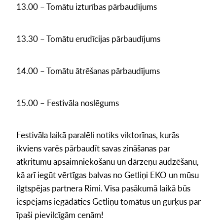
13.00 – Tomātu izturības pārbaudījums
13.30 – Tomātu erudīcijas pārbaudījums
14.00 – Tomātu ātrēšanas pārbaudījums
15.00 – Festivāla noslēgums
Festivāla laikā paralēli notiks viktorīnas, kurās
ikviens varēs pārbaudīt savas zināšanas par
atkritumu apsaimniekošanu un dārzeņu audzēšanu,
kā arī iegūt vērtīgas balvas no Getliņi EKO un mūsu
ilgtspējas partnera Rimi. Visa pasākumā laikā būs
iespējams iegādāties Getliņu tomātus un gurķus par
īpaši pievilcīgām cenām!