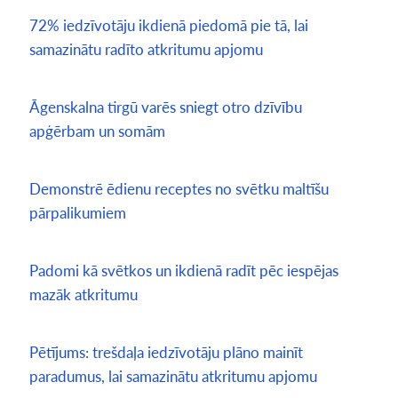
72% iedzīvotāju ikdienā piedomā pie tā, lai
samazinātu radīto atkritumu apjomu
Āgenskalna tirgū varēs sniegt otro dzīvību
apģērbam un somām
Demonstrē ēdienu receptes no svētku maltīšu
pārpalikumiem
Padomi kā svētkos un ikdienā radīt pēc iespējas
mazāk atkritumu
Pētījums: trešdaļa iedzīvotāju plāno mainīt
paradumus, lai samazinātu atkritumu apjomu