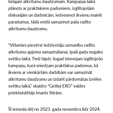
lielajam atkritumu daudzumam. Kampaņas laikā
plānots ar praktiskiem padomiem, izglītojošām
diskusijām un darbnīcām, iedvesmot ikvienu mainīt
paradumus, tādā veidā samazinot paša radīto
atkritumu daudzumu.
“Vēlamies pievērst iedzīvotāju uzmanību radīto
atkritumu apjoma samazināšanai, īpaši gada nogales
svētku laikā. Tieši tāpēc šogad īstenojam izglītojošo
kampaņu, kurā sniedzam praktiskus padomus, kā
ikviens ar vienkāršām darbībām var samazināt
atkritumu daudzumu un izdarīt pārdomātas izvēles
svētku laikā,” skaidro “Getliņi EKO” valdes
priekšsēdētājs Imants Stirāns.
Šī iemesla dēļ no 2023. gada novembra līdz 2024.