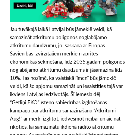
Jau tuvākajā laikā Latvijai būs jāmeklē veidi, kā
samazināt atkritumu poligonos noglabājamo
atkritumu daudzumu, jo, saskaņā ar Eiropas
Savienības izvirzītajiem mērķiem aprites
ekonomikas sekmēšanā, līdz 2035.gadam poligonos
noglabājamo atkritumu daudzums ir jāsamazina līdz
10%. Tas nozīmē, ka valstiskā līmenī būs jāmeklē
veidi, kā šo apjomu samazināt un iesaistīties tajā var
ikviens Latvijas iedzīvotājs. Šī iemesla dēļ
“Getliņi EKO” īsteno sabiedrības izglītošanas
kampaņu par atkritumu samazināšanu “Atkritumi
Aug!” ar mērķi izglītot, iedvesmot rīcībai un aicināt
rīkoties, lai samazinātu ikdienā radīto atkritumu
apjomu. Ar noderīgiem un praktiski īstenojamiem