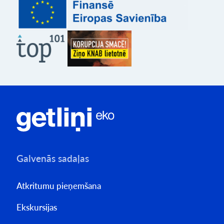
Galvenās sadaļas
Atkritumu pieņemšana
Ekskursijas