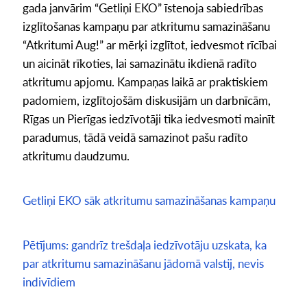
gada janvārim “Getliņi EKO” īstenoja sabiedrības
izglītošanas kampaņu par atkritumu samazināšanu
“Atkritumi Aug!” ar mērķi izglītot, iedvesmot rīcībai
un aicināt rīkoties, lai samazinātu ikdienā radīto
atkritumu apjomu. Kampaņas laikā ar praktiskiem
padomiem, izglītojošām diskusijām un darbnīcām,
Rīgas un Pierīgas iedzīvotāji tika iedvesmoti mainīt
paradumus, tādā veidā samazinot pašu radīto
atkritumu daudzumu.
Getliņi EKO sāk atkritumu samazināšanas kampaņu
Pētījums: gandrīz trešdaļa iedzīvotāju uzskata, ka
par atkritumu samazināšanu jādomā valstij, nevis
indivīdiem